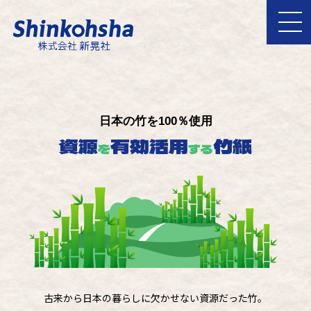
日本の竹を100％使用
資源
有効活用
竹紙
を
する
古来から日本の暮らしに欠かせない資源だった竹。